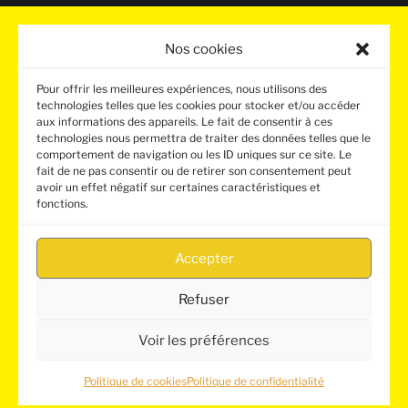
66330 CABESTANY (France)
Nos cookies
+33 (0)4 68 50 58 96
Pour offrir les meilleures expériences, nous utilisons des
technologies telles que les cookies pour stocker et/ou accéder
Contactez-nous
aux informations des appareils. Le fait de consentir à ces
technologies nous permettra de traiter des données telles que le
comportement de navigation ou les ID uniques sur ce site. Le
Mentions légales - Politique de confidentialité
fait de ne pas consentir ou de retirer son consentement peut
avoir un effet négatif sur certaines caractéristiques et
fonctions.
ÉTABLISSEMENT DE FORMATION
INTERPROFESSIONNEL CONVENTIONNÉ ET AGRÉÉ EN
SÉCURITÉ
Accepter
AUTORISATION ADMINISTRATIVE DÉLIVRÉE PAR LE
CNAPS – N° FOR-066-2027-10-11-20220587342
Refuser
RÉPERTOIRE NATIONAL DES ÉTABLISSEMENTS N° 066
0816D
Voir les préférences
Politique de cookies
Politique de confidentialité