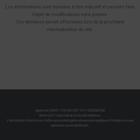
Les informations sont données à titre indicatif et peuvent faire
l’objet de modifications sans préavis.
Ces dernières seront effectuées lors de la prochaine
réactualisation du site.
Agrément CNAPS : FOR-066-2027-10-11-20220587342
Article L612-14 du Code de la Sécurité Intérieure :
L’autorisation d’exercice ne confère aucune prérogative de puissance publique à l’entreprise ou aux
personnes qui en bénéficient.